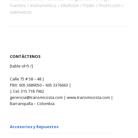
Fuentes
Instrumentos
Medición
Poder
Protección
Vatímetros
CONTÁCTENOS
[table id=5 /]
Calle 75 # 58 – 48 |
PBX: 605 3689050 – 605 3376663 |
| Cel: 315 718 7962
gerencia@transmicosta.com | www.transmicosta.com |
Barranquilla – Colombia
Accesorios y Repuestos