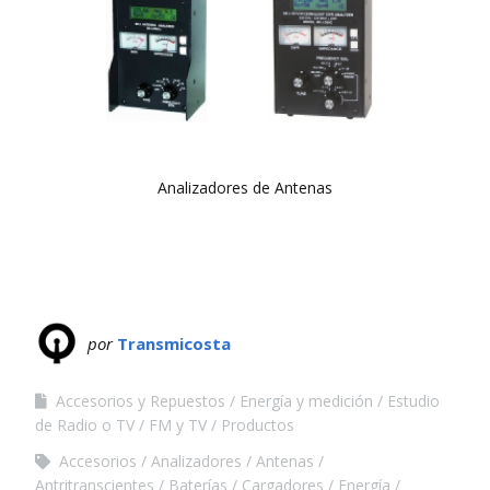
Analizadores de Antenas
por
Transmicosta
Accesorios y Repuestos
Energía y medición
Estudio
de Radio o TV
FM y TV
Productos
Accesorios
Analizadores
Antenas
Antritranscientes
Baterías
Cargadores
Energía