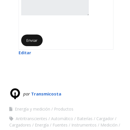
Editar
por
Transmicosta
Energía y medición
Productos
Antritranscientes
Automático
Baterías
Cargador
Cargadores
Energía
Fuentes
Instrumentos
Medición