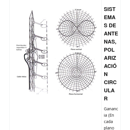
SIST
EMA
S DE
ANTE
NAS,
POL
ARIZ
ACIÓ
N
CIRC
ULA
R
Gananc
ia (En
cada
plano