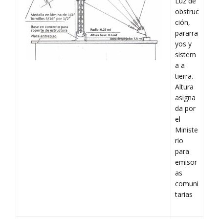
Luz de
obstruc
ción,
pararra
yos y
sistem
a a
tierra.
Altura
asigna
da por
el
Ministe
rio
para
emisor
as
comuni
tarias