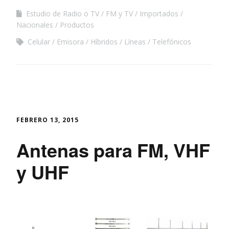
Estudio de Radio o TV
FM y TV
Importados
Nacionales
Productos
Celular
Emisora
Híbridos
Líneas
Telefónicos
FEBRERO 13, 2015
Antenas para FM, VHF
y UHF