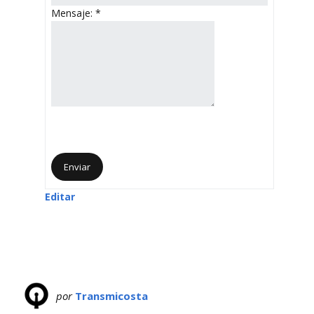
Mensaje:
*
Editar
por
Transmicosta