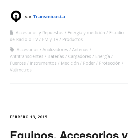
por
Transmicosta
Accesorios y Repuestos
Energía y medición
Estudio
de Radio o TV
FM y TV
Productos
Accesorios
Analizadores
Antenas
Antritranscientes
Baterías
Cargadores
Energía
Fuentes
Instrumentos
Medición
Poder
Protección
Vatímetros
FEBRERO 13, 2015
Equipos, Accesorios y