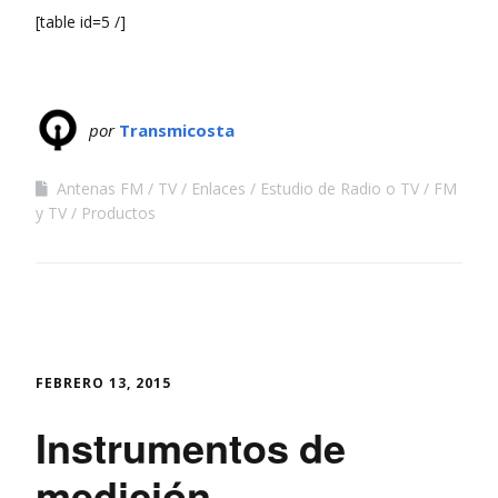
[table id=5 /]
por
Transmicosta
Antenas FM / TV / Enlaces
Estudio de Radio o TV
FM
y TV
Productos
FEBRERO 13, 2015
Instrumentos de
medición