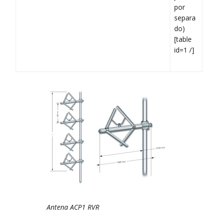
por
separa
do)
[table
id=1 /]
Antena ACP1 RVR