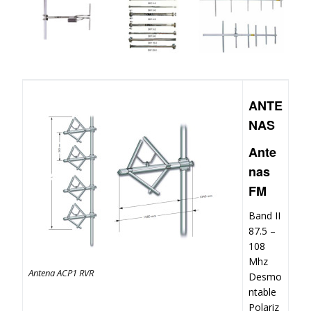
ANTE
NAS
Ante
nas
FM
Band II
87.5 –
108
Mhz
Antena ACP1 RVR
Desmo
ntable
Polariz