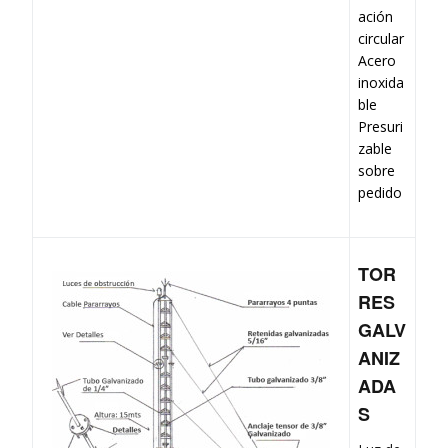
ación
circular
Acero
inoxida
ble
Presuri
zable
sobre
pedido
TOR
RES
GALV
ANIZ
ADA
S